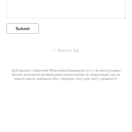
Submit
↑
Back to Top
Цей проєкт створений
Максимом Кицюком
суто з волонтерською
метою допомоги громадським організаціям та ініціативам, що не
мають змоги замовити або створити лого для своєї діяльності.